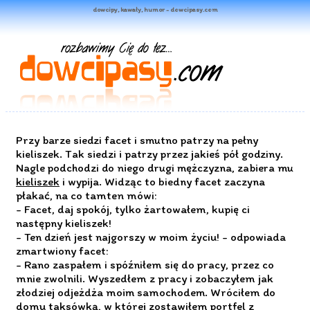
dowcipy, kawały, humor - dowcipasy.com
Przy barze siedzi facet i smutno patrzy na pełny
kieliszek. Tak siedzi i patrzy przez jakieś pół godziny.
Nagle podchodzi do niego drugi mężczyzna, zabiera mu
kieliszek
i wypija. Widząc to biedny facet zaczyna
płakać, na co tamten mówi:
- Facet, daj spokój, tylko żartowałem, kupię ci
następny kieliszek!
- Ten dzień jest najgorszy w moim życiu! - odpowiada
zmartwiony facet:
- Rano zaspałem i spóźniłem się do pracy, przez co
mnie zwolnili. Wyszedłem z pracy i zobaczyłem jak
złodziej odjeżdża moim samochodem. Wróciłem do
domu taksówką, w której zostawiłem portfel z