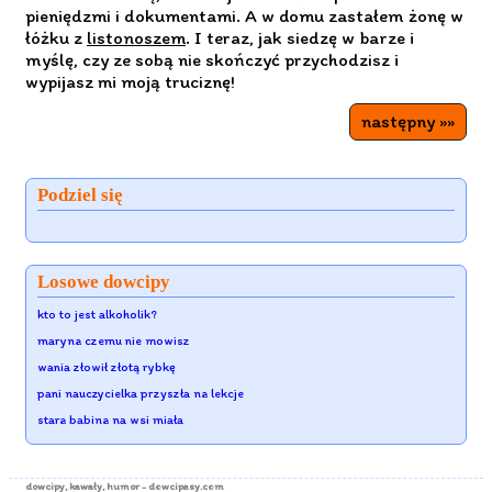
pieniędzmi i dokumentami. A w domu zastałem żonę w
łóżku z
listonoszem
. I teraz, jak siedzę w barze i
myślę, czy ze sobą nie skończyć przychodzisz i
wypijasz mi moją truciznę!
następny »»
Podziel się
Losowe dowcipy
kto to jest alkoholik?
maryna czemu nie mowisz
wania złowił złotą rybkę
pani nauczycielka przyszła na lekcje
stara babina na wsi miała
dowcipy
, kawały, humor - dowcipasy.com