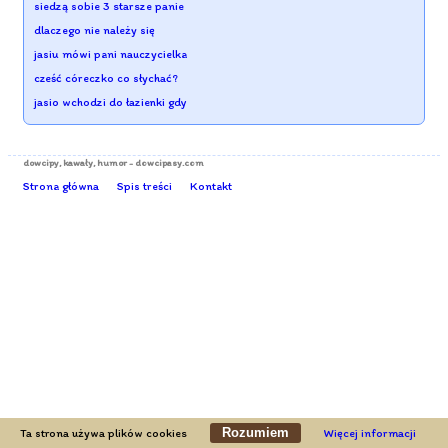
siedzą sobie 3 starsze panie
dlaczego nie należy się
jasiu mówi pani nauczycielka
cześć córeczko co słychać?
jasio wchodzi do łazienki gdy
dowcipy
, kawały, humor - dowcipasy.com
Strona główna
Spis treści
Kontakt
Rozumiem
Ta strona używa plików cookies
Więcej informacji