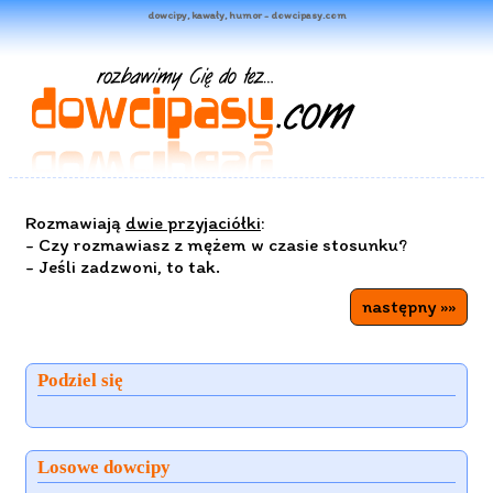
dowcipy, kawały, humor - dowcipasy.com
Rozmawiają
dwie przyjaciółki
:
- Czy rozmawiasz z mężem w czasie stosunku?
- Jeśli zadzwoni, to tak.
następny »»
Podziel się
Losowe dowcipy