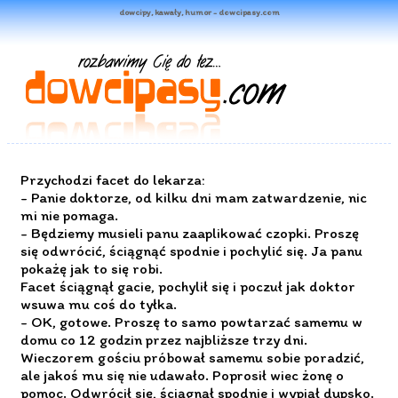
dowcipy, kawały, humor - dowcipasy.com
Przychodzi facet do lekarza:
- Panie doktorze, od kilku dni mam zatwardzenie, nic
mi nie pomaga.
- Będziemy musieli panu zaaplikować czopki. Proszę
się odwrócić, ściągnąć spodnie i pochylić się. Ja panu
pokażę jak to się robi.
Facet ściągnął gacie, pochylił się i poczuł jak doktor
wsuwa mu coś do tyłka.
- OK, gotowe. Proszę to samo powtarzać samemu w
domu co 12 godzin przez najbliższe trzy dni.
Wieczorem gościu próbował samemu sobie poradzić,
ale jakoś mu się nie udawało. Poprosił wiec żonę o
pomoc. Odwrócił się, ściągnął spodnie i wypiął dupsko.