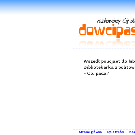
Wszedł
policjant
do bibl
Bibliotekarka z polito
- Co, pada?
Strona główna
Spis treści
Kon