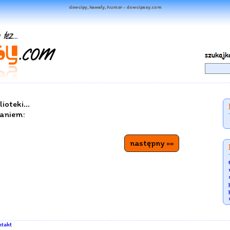
dowcipy, kawały, humor - dowcipasy.com
ioteki...
waniem:
następny »»
takt