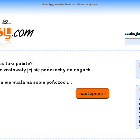
dowcipy, kawały, humor - dowcipasy.com
eś taki pobity?
e zrolowały jej się pończochy na nogach...
na nie miała na sobie pończoch...
następny »»