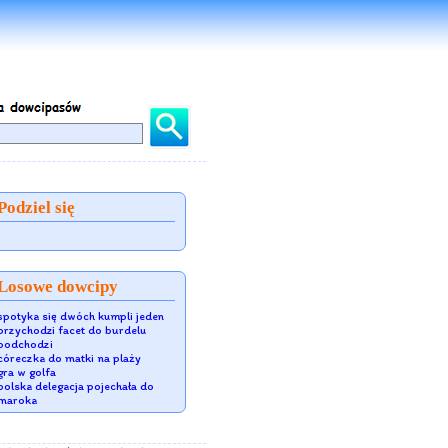
Podziel się
Losowe dowcipy
spotyka się dwóch kumpli jeden
przychodzi facet do burdelu
podchodzi
córeczka do matki na plaży
gra w golfa
polska delegacja pojechała do
maroka