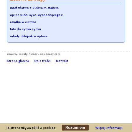
małżeństwo z 20letnim stażem
ojciec widzi syna wychodzącego z
randka w ciemno
tata do synka synku
młody chłopak w aptece
dowcipy
, kawały, humor - dowcipasy.com
Strona główna
Spis treści
Kontakt
Rozumiem
Ta strona używa plików cookies
Więcej informacji