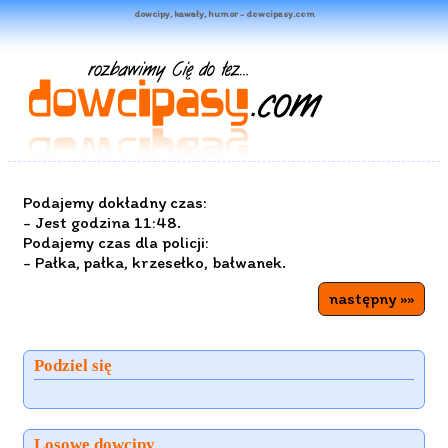
dowcipy, kawały, humor - dowcipasy.com
Podajemy dokładny czas:
- Jest godzina 11:48.
Podajemy czas dla policji:
- Pałka, pałka, krzesełko, bałwanek.
następny »»
Podziel się
Losowe dowcipy