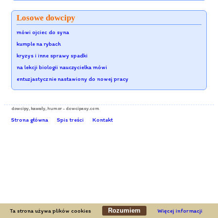
Losowe dowcipy
mówi ojciec do syna
kumple na rybach
kryzys i inne sprawy spadki
na lekcji biologii nauczycielka mówi
entuzjastycznie nastawiony do nowej pracy
dowcipy
, kawały, humor - dowcipasy.com
Strona główna
Spis treści
Kontakt
Rozumiem
Ta strona używa plików cookies
Więcej informacji